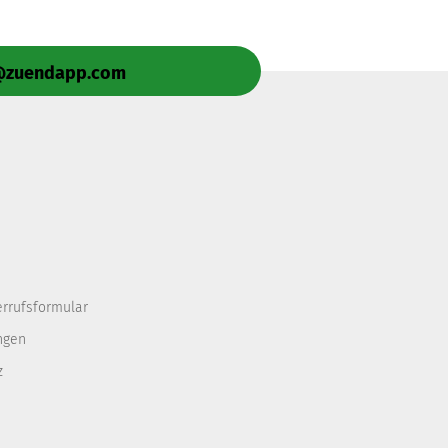
e@zuendapp.com
errufsformular
ngen
z