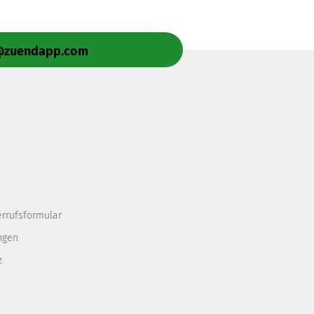
e@zuendapp.com
errufsformular
ngen
z