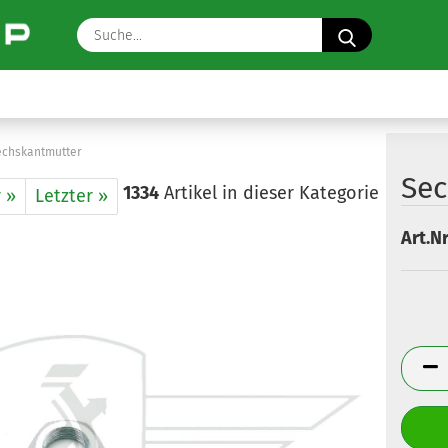
Suche...
echskantmutter
Sec
1334
Artikel in dieser Kategorie
 »
Letzter »
Art.Nr